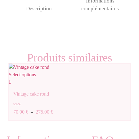
Informations
Description
complémentaires
Produits similaires
Select options
Sele
Vintage cake rond
B
Note
N
70,00
€
–
275,00
€
1
0
0
sur
s
5
5