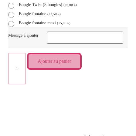
Bougie Twist (8 bougies)
(
+
6,00
€
)
Bougie fontaine
(
+
2,50
€
)
Bougie fontaine maxi
(
+
5,00
€
)
Message à ajouter
Ajouter au panier