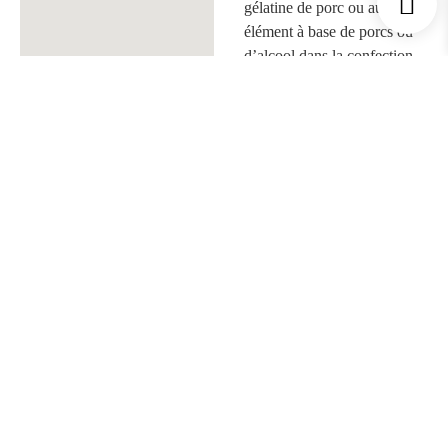
gélatine de porc ou autre
élément à base de porcs ou
d’alcool dans la confection
de nos gâteaux.
Faites-vous des gâteaux
casher ?
Les produits que nous
utilisons ne sont pas
cashers, et notre cuisine n’a
pas été cashérisée. En
revanche, nous n’utilisons
aucun produit à base de
porc ou d’alcool.
Faites-vous des gâteaux