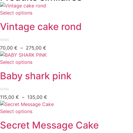
Select options
Vintage cake rond
Note
70,00
€
–
275,00
€
0
sur
5
Select options
Baby shark pink
Note
115,00
€
–
135,00
€
0
sur
5
Select options
Secret Message Cake