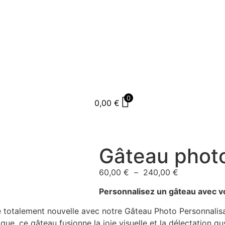
0
0,00
€
Gâteau photo
60,00
€
–
240,00
€
Personnalisez un gâteau avec vo
totalement nouvelle avec notre Gâteau Photo Personnalisab
e, ce gâteau fusionne la joie visuelle et la délectation gus