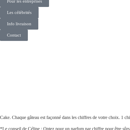
Pour les entreprises
Les célébrités
Info livraison
Contact
Cake. Chaque gâteau est façonné dans les chiffres de votre choix.
1 chi
*Le conseil de Céline : Optez pour un parfum par chiffre pour être sûrs