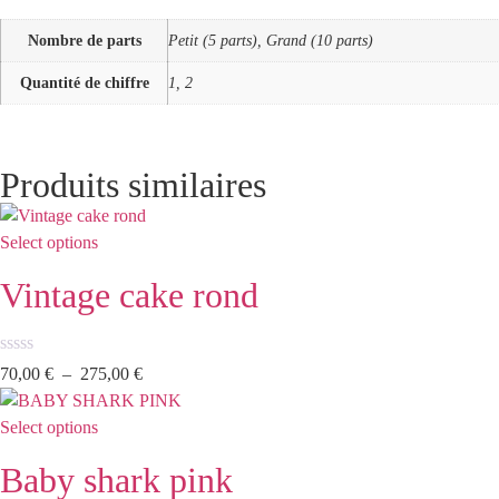
Nombre de parts
Petit (5 parts), Grand (10 parts)
Quantité de chiffre
1, 2
Produits similaires
Select options
Vintage cake rond
Note
70,00
€
–
275,00
€
0
sur
5
Select options
Baby shark pink