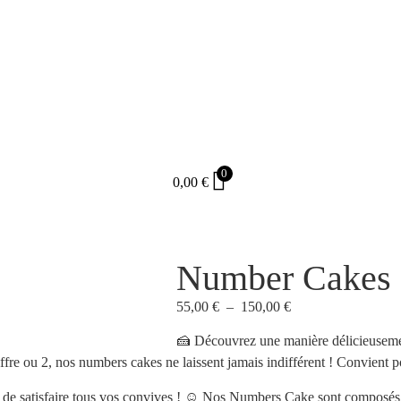
0
0,00
€
Number Cakes
55,00
€
–
150,00
€
🍰
Découvrez une manière délicieuseme
ffre ou 2, nos numbers cakes ne laissent jamais indifférent !
Convient po
 de satisfaire tous vos convives !
☺️ Nos Numbers Cake sont composés de