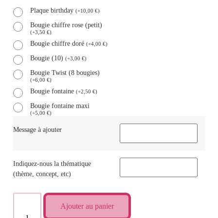
Plaque birthday
(
+
10,00
€
)
Bougie chiffre rose (petit)
(
+
3,50
€
)
Bougie chiffre doré
(
+
4,00
€
)
Bougie (10)
(
+
3,00
€
)
Bougie Twist (8 bougies)
(
+
6,00
€
)
Bougie fontaine
(
+
2,50
€
)
Bougie fontaine maxi
(
+
5,00
€
)
Message à ajouter
Indiquez-nous la thématique
(thème, concept, etc)
Ajouter au panier